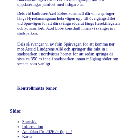
uppdateringar jämfört med tidigare år.
Dels vid badhuset/Axel Ebbes konsthall där vi nu springer
längs Hyredammsgatan hela vägen upp till övergångstället
vid Spårvägen för att där svänga söderut längs Hesekillegatan
och komma förbi Axel Ebbe konsthall innan vi svänger in i
stadsparken.
Dels så svänger vi av från Spårvägen för att komma ner
mot Astrid Lindgrens Allé och springer där rakt in i
stadsparken i nordvästra hörnet för att sedan springa de
sista ca 350 m inne i stadsparken innan målgång söder om
scenen som vanligt.
Kontrollmätta banor.
Sidor
Startsida
Information
Anmälan för 2026 är öppen!
Karta