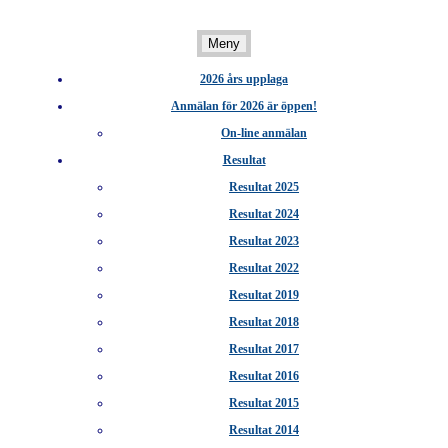
Hoppa
till
Meny
Sveriges sydligaste stadslopp
Trelleborgsloppet 2026
innehåll
2026 års upplaga
Anmälan för 2026 är öppen!
On-line anmälan
Resultat
Resultat 2025
Resultat 2024
Resultat 2023
Resultat 2022
Resultat 2019
Resultat 2018
Resultat 2017
Resultat 2016
Resultat 2015
Resultat 2014